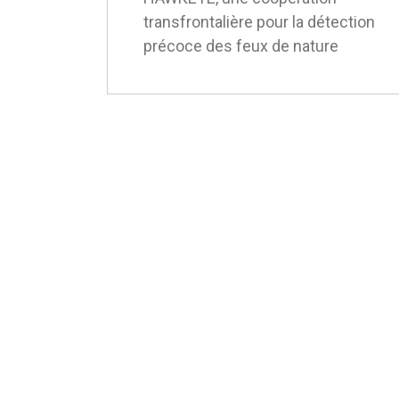
transfrontalière pour la détection
précoce des feux de nature
HILFELEISTUN
Kehrweg 9C
B-4700 Eupen